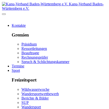
Kanu-Verband Baden-
Württemberg e.V.
Kontakte
Gremien
Präsidium
Ressortleitungen
Beauftragte
Rechnungsprüfer
Spruch & Schlichtungskammer
Termine
Sport
Freizeitsport
Wildwasserwoche
Wandersportwettbewerb
Berichte & Bilder
SUP
Wandersport