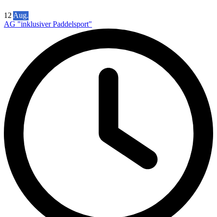
12
Aug.
AG "inklusiver Paddelsport"