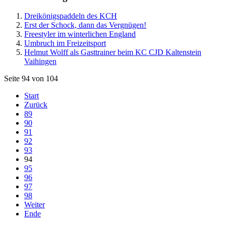
Dreikönigspaddeln des KCH
Erst der Schock, dann das Vergnügen!
Freestyler im winterlichen England
Umbruch im Freizeitsport
Helmut Wolff als Gasttrainer beim KC CJD Kaltenstein
Vaihingen
Seite 94 von 104
Start
Zurück
89
90
91
92
93
94
95
96
97
98
Weiter
Ende