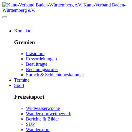
Kanu-Verband Baden-
Württemberg e.V.
Kontakte
Gremien
Präsidium
Ressortleitungen
Beauftragte
Rechnungsprüfer
Spruch & Schlichtungskammer
Termine
Sport
Freizeitsport
Wildwasserwoche
Wandersportwettbewerb
Berichte & Bilder
SUP
Wandersport