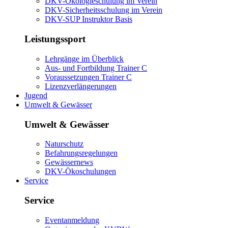
DKV-Ökologieschulung im Verein
DKV-Sicherheitsschulung im Verein
DKV-SUP Instruktor Basis
Leistungssport
Lehrgänge im Überblick
Aus- und Fortbildung Trainer C
Voraussetzungen Trainer C
Lizenzverlängerungen
Jugend
Umwelt & Gewässer
Umwelt & Gewässer
Naturschutz
Befahrungsregelungen
Gewässernews
DKV-Ökoschulungen
Service
Service
Eventanmeldung