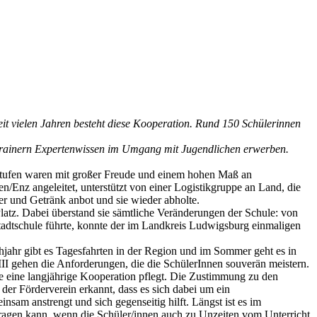
t vielen Jahren besteht diese Kooperation. Rund 150 Schülerinnen
n Trainern Expertenwissen im Umgang mit Jugendlichen erwerben.
stufen waren mit großer Freude und einem hohen Maß an
n/Enz angeleitet, unterstützt von einer Logistikgruppe an Land, die
er und Getränk anbot und sie wieder abholte.
latz. Dabei überstand sie sämtliche Veränderungen der Schule: von
stadtschule führte, konnte der im Landkreis Ludwigsburg einmaligen
hjahr gibt es Tagesfahrten in der Region und im Sommer geht es in
III gehen die Anforderungen, die die SchülerInnen souverän meistern.
eine langjährige Kooperation pflegt. Die Zustimmung zu den
der Förderverein erkannt, dass es sich dabei um ein
nsam anstrengt und sich gegenseitig hilft. Längst ist es im
tragen kann, wenn die Schüler/innen auch zu Unzeiten vom Unterricht