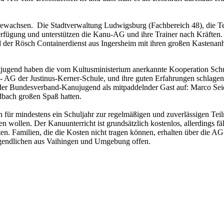
sgewachsen. Die Stadtverwaltung Ludwigsburg (Fachbereich 48), die T
fügung und unterstützen die Kanu-AG und ihre Trainer nach Kräften. 
d der Rösch Containerdienst aus Ingersheim mit ihren großen Kastenanhä
ugend haben die vom Kultusministerium anerkannte Kooperation Sch
u- AG der Justinus-Kerner-Schule, und ihre guten Erfahrungen schlagen 
e der Bundesverband-Kanujugend als mitpaddelnder Gast auf: Marco Seid
ldbach großen Spaß hatten.
für mindestens ein Schuljahr zur regelmäßigen und zuverlässigen Teil
en wollen. Der Kanuunterricht ist grundsätzlich kostenlos, allerdings fä
en. Familien, die die Kosten nicht tragen können, erhalten über die AG
ugendlichen aus Vaihingen und Umgebung offen.