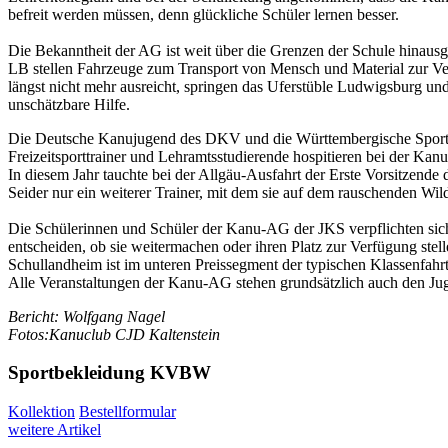
befreit werden müssen, denn glückliche Schüler lernen besser.
Die Bekanntheit der AG ist weit über die Grenzen der Schule hinau
LB stellen Fahrzeuge zum Transport von Mensch und Material zur Ver
längst nicht mehr ausreicht, springen das Uferstüble Ludwigsburg un
unschätzbare Hilfe.
Die Deutsche Kanujugend des DKV und die Württembergische Sportj
Freizeitsporttrainer und Lehramtsstudierende hospitieren bei der Kan
In diesem Jahr tauchte bei der Allgäu-Ausfahrt der Erste Vorsitzend
Seider nur ein weiterer Trainer, mit dem sie auf dem rauschenden Wi
Die Schülerinnen und Schüler der Kanu-AG der JKS verpflichten sich 
entscheiden, ob sie weitermachen oder ihren Platz zur Verfügung stell
Schullandheim ist im unteren Preissegment der typischen Klassenfahrt
Alle Veranstaltungen der Kanu-AG stehen grundsätzlich auch den J
Bericht: Wolfgang Nagel
Fotos:Kanuclub CJD Kaltenstein
Sportbekleidung KVBW
Kollektion
Bestellformular
weitere Artikel