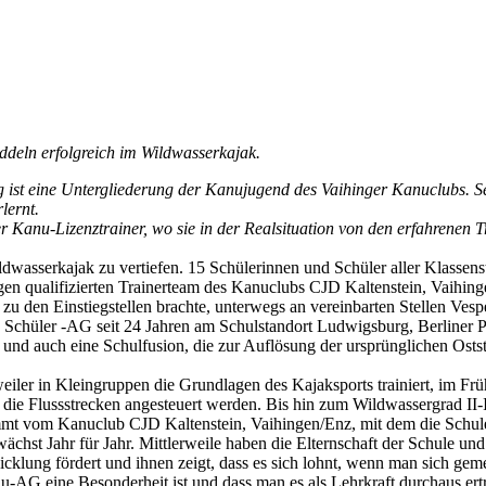
deln erfolgreich im Wildwasserkajak.
st eine Untergliederung der Kanujugend des Vaihinger Kanuclubs. Sei
lernt.
er Kanu-Lizenztrainer, wo sie in der Realsituation von den erfahrene
wasserkajak zu vertiefen. 15 Schülerinnen und Schüler aller Klassen
en qualifizierten Trainerteam des Kanuclubs CJD Kaltenstein, Vaihinge
u den Einstiegstellen brachte, unterwegs an vereinbarten Stellen Vesp
 Schüler -AG seit 24 Jahren am Schulstandort Ludwigsburg, Berliner P
 und auch eine Schulfusion, die zur Auflösung der ursprünglichen Ost
ler in Kleingruppen die Grundlagen des Kajaksports trainiert, im Frü
s die Flussstrecken angesteuert werden. Bis hin zum Wildwassergrad II-
 vom Kanuclub CJD Kaltenstein, Vaihingen/Enz, mit dem die Schule 
chst Jahr für Jahr. Mittlerweile haben die Elternschaft der Schule und 
cklung fördert und ihnen zeigt, dass es sich lohnt, wenn man sich gemei
-AG eine Besonderheit ist und dass man es als Lehrkraft durchaus er