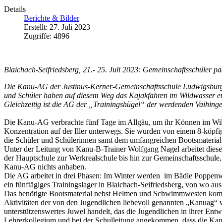
Details
Berichte & Bilder
Erstellt: 27. Juli 2023
Zugriffe: 4896
Blaichach-Seifriedsberg, 21.- 25. Juli 2023:
Gemeinschaftsschüler pad
Die Kanu-AG der Justinus-Kerner-Gemeinschaftsschule Ludwigsburg i
und Schüler haben auf diesem Weg das Kajakfahren im Wildwasser er
Gleichzeitig ist die AG der „Trainingshügel“ der werdenden Vaihing
Die Kanu-AG verbrachte fünf Tage im Allgäu, um ihr Können im Wild
Konzentration auf der Iller unterwegs. Sie wurden von einem 8-köpfig
die Schüler und Schülerinnen samt dem umfangreichen Bootsmaterial z
Unter der Leitung von Kanu-B-Trainer Wolfgang Nagel arbeitet diese
der Hauptschule zur Werkrealschule bis hin zur Gemeinschaftsschule,
Kanu-AG nichts anhaben.
Die AG arbeitet in drei Phasen: Im Winter werden im Bädle Poppenwei
ein fünftägiges Trainingslager in Blaichach-Seifriedsberg, von wo au
Das benötigte Bootsmaterial nebst Helmen und Schwimmwesten kommt
Aktivitäten der von den Jugendlichen liebevoll genannten „Kanuag“ wä
unterstützenswertes Juwel handelt, das die Jugendlichen in ihrer Entwi
Lehrerkollegium und bei der Schulleitung angekommen, dass die Kanu