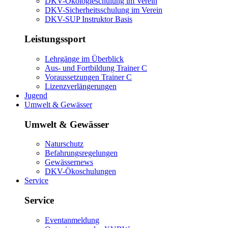
DKV-Ökologieschulung im Verein
DKV-Sicherheitsschulung im Verein
DKV-SUP Instruktor Basis
Leistungssport
Lehrgänge im Überblick
Aus- und Fortbildung Trainer C
Voraussetzungen Trainer C
Lizenzverlängerungen
Jugend
Umwelt & Gewässer
Umwelt & Gewässer
Naturschutz
Befahrungsregelungen
Gewässernews
DKV-Ökoschulungen
Service
Service
Eventanmeldung