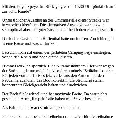
Mit dem Pegel Speyer im Blick ging es um 10:30 Uhr pünktlich auf
zur „Otti-Runde“
Unser üblicher Ausstieg an der Umtragestelle dieser Strecke war
inzwischen überflutet. Die alternativen Ausstiege waren zwar
semioptimal aber mit guter Zusammenarbeit haben es alle geschafft.
Die kleine Gaststätte im Reffenthal hatte noch offen. Auch hier gab
´s eine Pause und was zu trinken.
Letztlich noch auf einem der gefluteten Campingwege einsteigen,
vor an den Rhein und noch einmal queren.
Diesmal wirklich sportlich. Eine Aufwärtsfahrt am Ufer war wegen
der Strömung kaum möglich. Also direkt mittels “Seilfähre“ queren.
Für jeden von uns hieß es jetzt : alles aus den Armen und den
Paddel herausholen, das Boot korrekt in die Strömung stellen,
konzentriert Gleichgewicht halten und durchziehen.
Der Bach fließt schnell und hat maximale Breite. Da war nichts
geschenkt. Aber „Respekt“ alle haben mit Bravur bestanden.
Als Fahrtenleiter war es mir von jetzt an leichter.
Ich bedanke mich bei allen Teilnehmern herzlich für die Teilnahme