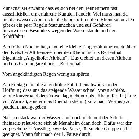
Zunächst sei erwähnt dass es sich bei den Teilnehmern fast
ausschließlich um erfahrene Kanuten handelt. Viel muss man da
nicht anweisen. Aber nicht alle haben oft mit dem Rhein zu tun. Da
gibt es ein paar Regeln festzumachen und auf Gefahren
hinzuweisen. Besonders wegen der Wasserstände und der
Schifffahrt.
Am frühen Nachmittag dann eine kleine Eingewöhnungsrunde über
den Ketscher Altrheinsee, über den Rhein und ins Reffenthal.
Eigentlich „Angelhofer Altrhein“; Das Gebiet um diesen Altrhein
und das Campingareal heist „Reffenthal“.
Vom angekündigten Regen wenig zu spüren.
Am Freitag dann die angedrohte Fahrt rheinabwärts. In der
Hoffnung dass uns das steigende Wasser schnell voran schiebt,
wurde kurzerhand dem Vorschlag nicht nur bis „Rheinufer II“ ( kurz
vor Worms ), sondern bis Rheindürkheim ( kurz nach Worms ) zu
paddeln, nachgegeben.
Naja, so stark war der Wasserstand noch nicht und der Schub
rheinseits relativierte sich ab Mannheim dann doch. Dafür war der
vorgesehene 2. Ausstieg, zwecks Pause, für so eine Gruppe nicht
geeignet. Mann fuhr nach der 1. Pause durch.