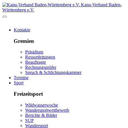
Kanu-Verband Baden-
Württemberg e.V.
Kontakte
Gremien
Präsidium
Ressortleitungen
Beauftragte
Rechnungsprüfer
Spruch & Schlichtungskammer
Termine
Sport
Freizeitsport
Wildwasserwoche
Wandersportwettbewerb
Berichte & Bilder
SUP
Wandersport