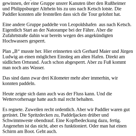
gewinnen, der eine Gruppe unsrer Kanuten über den Rußheimer
und Philippsburger Altrhein bis zu uns nach Ketsch lotste. Die
Paddler konnten alle feststellen dass sich die Tour gelohnt hat.
Eine andere Gruppe paddelte von Leopoldshafen aus nach Ketsch.
Eigentlich Start an der Natorampe bei der Fähre. Aber die
Zufahrtstraße dahin war bereits wegen des angekündigten
Hochwassers gesperrt.
Plan „B“ musste her. Hier erinnerten sich Gerhard Maier und Jürgen
Ludwig an einen möglichen Einstieg am alten Hafen. Direkt am
südlichen Ortsrand. Auch schon abgesperrt. Aber zu Fuß kommt
man noch ans Wasser.
Das sind dann zwar drei Kilometer mehr aber immerhin, wir
konnten paddeln.
Heute zeigte sich dann auch was der Fluss kann. Und die
Wettervorhersage hatte auch mal recht behalten.
Es regnete. Zuweilen recht ordentlich. Aber wir Paddler waren gut
gerüstet. Die Spritzdecken zu, Paddeljacken drüber und
Schwimmweste obendrauf. Eine Kopfbedeckung dazu, fertig.
Angenehm ist das nicht, aber es funktioniert. Oder man hat einen
Schirm am Boot. Geht auch.