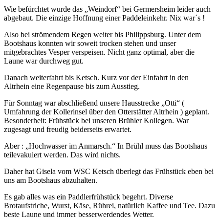
Wie befürchtet wurde das „Weindorf“ bei Germersheim leider auch
abgebaut. Die einzige Hoffnung einer Paddeleinkehr. Nix war´s !
Also bei strömendem Regen weiter bis Philippsburg. Unter dem
Bootshaus konnten wir soweit trocken stehen und unser
mitgebrachtes Vesper verspeisen. Nicht ganz optimal, aber die
Laune war durchweg gut.
Danach weiterfahrt bis Ketsch. Kurz vor der Einfahrt in den
Altrhein eine Regenpause bis zum Ausstieg.
Für Sonntag war abschließend unsere Hausstrecke „Otti“ (
Umfahrung der Kollerinsel über den Otterstätter Altrhein ) geplant.
Besonderheit: Frühstück bei unseren Brühler Kollegen. War
zugesagt und freudig beiderseits erwartet.
Aber : „Hochwasser im Anmarsch.“ In Brühl muss das Bootshaus
teilevakuiert werden. Das wird nichts.
Daher hat Gisela vom WSC Ketsch überlegt das Frühstück eben bei
uns am Bootshaus abzuhalten.
Es gab alles was ein Paddlerfrühstück begehrt. Diverse
Brotaufstriche, Wurst, Käse, Rührei, natürlich Kaffee und Tee. Dazu
beste Laune und immer besserwerdendes Wetter.