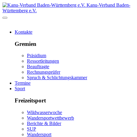
Kanu-Verband Baden-
Württemberg e.V.
Kontakte
Gremien
Präsidium
Ressortleitungen
Beauftragte
Rechnungsprüfer
Spruch & Schlichtungskammer
Termine
Sport
Freizeitsport
Wildwasserwoche
Wandersportwettbewerb
Berichte & Bilder
SUP
Wandersport