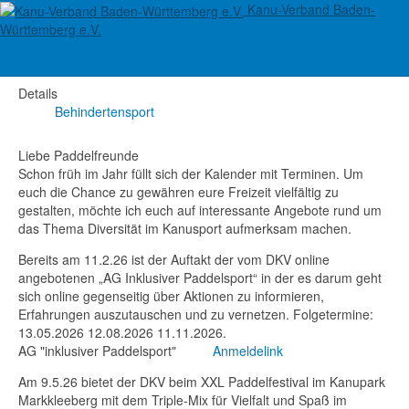
Kanu-Verband Baden-
Angebote zu Diversität
Württemberg e.V.
Details
Behindertensport
Liebe Paddelfreunde
Schon früh im Jahr füllt sich der Kalender mit Terminen. Um
euch die Chance zu gewähren eure Freizeit vielfältig zu
gestalten, möchte ich euch auf interessante Angebote rund um
das Thema Diversität im Kanusport aufmerksam machen.
Bereits am 11.2.26 ist der Auftakt der vom DKV online
angebotenen „AG Inklusiver Paddelsport“ in der es darum geht
sich online gegenseitig über Aktionen zu informieren,
Erfahrungen auszutauschen und zu vernetzen. Folgetermine:
13.05.2026 12.08.2026 11.11.2026.
AG "inklusiver Paddelsport"
Anmeldelink
Am 9.5.26 bietet der DKV beim XXL Paddelfestival im Kanupark
Markkleeberg mit dem Triple-Mix für Vielfalt und Spaß im