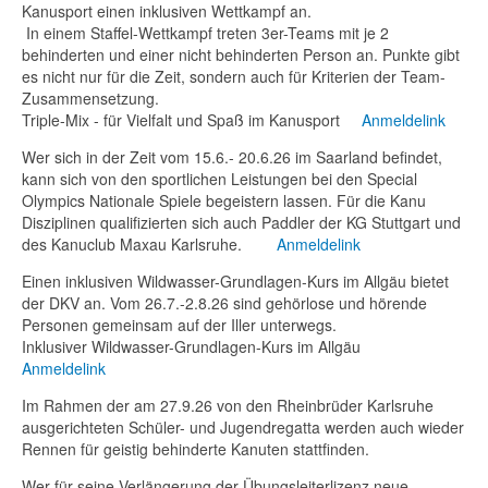
Kanusport einen inklusiven Wettkampf an.
In einem Staffel-Wettkampf treten 3er-Teams mit je 2
behinderten und einer nicht behinderten Person an. Punkte gibt
es nicht nur für die Zeit, sondern auch für Kriterien der Team-
Zusammensetzung.
Triple-Mix - für Vielfalt und Spaß im Kanusport
Anmeldelink
Wer sich in der Zeit vom 15.6.- 20.6.26 im Saarland befindet,
kann sich von den sportlichen Leistungen bei den Special
Olympics Nationale Spiele begeistern lassen. Für die Kanu
Disziplinen qualifizierten sich auch Paddler der KG Stuttgart und
des Kanuclub Maxau Karlsruhe.
Anmeldelink
Einen inklusiven Wildwasser-Grundlagen-Kurs im Allgäu bietet
der DKV an. Vom 26.7.-2.8.26 sind gehörlose und hörende
Personen gemeinsam auf der Iller unterwegs.
Inklusiver Wildwasser-Grundlagen-Kurs im Allgäu
Anmeldelink
Im Rahmen der am 27.9.26 von den Rheinbrüder Karlsruhe
ausgerichteten Schüler- und Jugendregatta werden auch wieder
Rennen für geistig behinderte Kanuten stattfinden.
Wer für seine Verlängerung der Übungsleiterlizenz neue