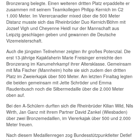
Bronzerang belegte. Einen weiteren dritten Platz erpaddelte er
zusammen mit seinem Teamkollegen Philipp Kernich im C2
1.000 Meter. Im Vierercanadier mixed über die 500 Meter
Distanz musste sich das Rheinbrüder Duo Kernich/Böhm mit
Jozsef Vigh und Cheyenne Heidl nur der Mannschaft aus
Leipzig geschlagen geben und gewannen die Deutsche
Vizemeisterschaft.
Auch die jüngsten Teilnehmer zeigten ihr großes Potenzial. Die
erst 13-jährige Kajakfaherin Marie Freisinger erreichte den
Bronzerang im Kanumehrkampf ihrer Altersklasse. Gemeinsam
mit Mia Fischer (Mannheim) holte sie sich zudem den dritten
Platz im Zweierkajak über 500 Meter. Am letzten Finaltag legten
die beiden gemeinsam mit Jette Schröder und Emma
Raudenbusch noch die Silbermedaille über die 2.000 Meter
oben auf.
Bei den A-Schülern durften sich die Rheinbrüder Kilian Wild, Nils
Wirth, Jan Ganz mit ihrem Partner David Zankel (Wiesbaden)
über zwei Bronzemedaillen, im Viererkajak über 500 und 2.000
Meter freuen.
Nach diesem Medaillenregen zog Bundesstützpunktleiter Detlef