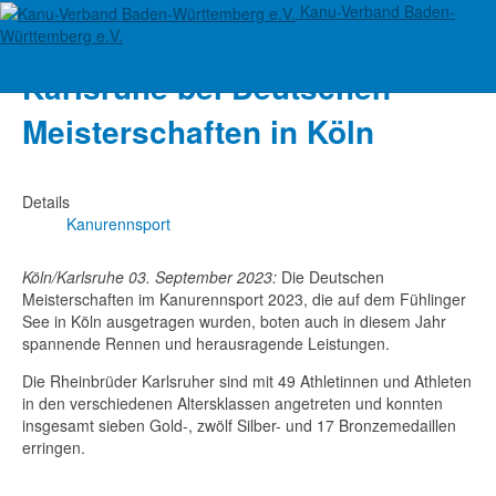
Kanu-Verband Baden-
36 Medaillen für Rheinbrüder
Württemberg e.V.
Karlsruhe bei Deutschen
Meisterschaften in Köln
Details
Kanurennsport
Köln/Karlsruhe 03. September 2023:
Die Deutschen
Meisterschaften im Kanurennsport 2023, die auf dem Fühlinger
See in Köln ausgetragen wurden, boten auch in diesem Jahr
spannende Rennen und herausragende Leistungen.
Die Rheinbrüder Karlsruher sind mit 49 Athletinnen und Athleten
in den verschiedenen Altersklassen angetreten und konnten
insgesamt sieben Gold-, zwölf Silber- und 17 Bronzemedaillen
erringen.