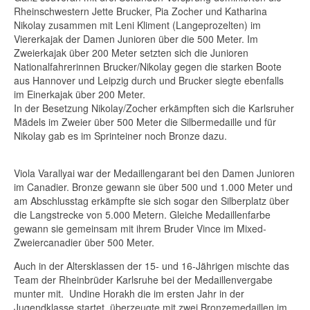
Rheinschwestern Jette Brucker, Pia Zocher und Katharina
Nikolay zusammen mit Leni Kliment (Langeprozelten) im
Viererkajak der Damen Junioren über die 500 Meter. Im
Zweierkajak über 200 Meter setzten sich die Junioren
Nationalfahrerinnen Brucker/Nikolay gegen die starken Boote
aus Hannover und Leipzig durch und Brucker siegte ebenfalls
im Einerkajak über 200 Meter.
In der Besetzung Nikolay/Zocher erkämpften sich die Karlsruher
Mädels im Zweier über 500 Meter die Silbermedaille und für
Nikolay gab es im Sprinteiner noch Bronze dazu.
Viola Varallyai war der Medaillengarant bei den Damen Junioren
im Canadier. Bronze gewann sie über 500 und 1.000 Meter und
am Abschlusstag erkämpfte sie sich sogar den Silberplatz über
die Langstrecke von 5.000 Metern. Gleiche Medaillenfarbe
gewann sie gemeinsam mit ihrem Bruder Vince im Mixed-
Zweiercanadier über 500 Meter.
Auch in der Altersklassen der 15- und 16-Jährigen mischte das
Team der Rheinbrüder Karlsruhe bei der Medaillenvergabe
munter mit. Undine Horakh die im ersten Jahr in der
Jugendklasse startet, überzeugte mit zwei Bronzemedaillen im