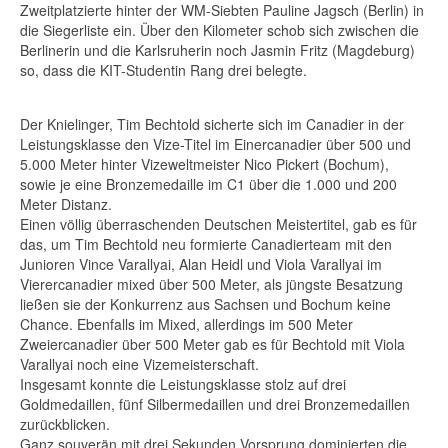
Zweitplatzierte hinter der WM-Siebten Pauline Jagsch (Berlin) in
die Siegerliste ein. Über den Kilometer schob sich zwischen die
Berlinerin und die Karlsruherin noch Jasmin Fritz (Magdeburg)
so, dass die KIT-Studentin Rang drei belegte.
Der Knielinger, Tim Bechtold sicherte sich im Canadier in der
Leistungsklasse den Vize-Titel im Einercanadier über 500 und
5.000 Meter hinter Vizeweltmeister Nico Pickert (Bochum),
sowie je eine Bronzemedaille im C1 über die 1.000 und 200
Meter Distanz.
Einen völlig überraschenden Deutschen Meistertitel, gab es für
das, um Tim Bechtold neu formierte Canadierteam mit den
Junioren Vince Varallyai, Alan Heidl und Viola Varallyai im
Vierercanadier mixed über 500 Meter, als jüngste Besatzung
ließen sie der Konkurrenz aus Sachsen und Bochum keine
Chance. Ebenfalls im Mixed, allerdings im 500 Meter
Zweiercanadier über 500 Meter gab es für Bechtold mit Viola
Varallyai noch eine Vizemeisterschaft.
Insgesamt konnte die Leistungsklasse stolz auf drei
Goldmedaillen, fünf Silbermedaillen und drei Bronzemedaillen
zurückblicken.
Ganz souverän mit drei Sekunden Vorsprung dominierten die