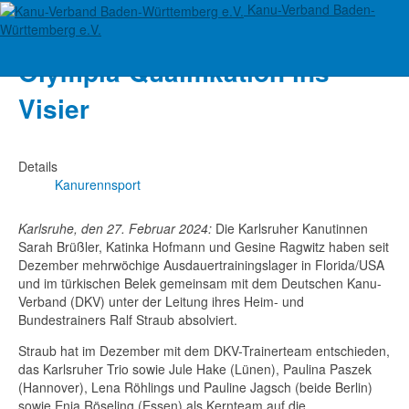
Kanu-Verband Baden-
Rheinbrüder-Trio nimmt
Württemberg e.V.
Olympia-Qualifikation ins
Visier
Details
Kanurennsport
Karlsruhe, den 27. Februar 2024:
Die Karlsruher Kanutinnen
Sarah Brüßler, Katinka Hofmann und Gesine Ragwitz haben seit
Dezember mehrwöchige Ausdauertrainingslager in Florida/USA
und im türkischen Belek gemeinsam mit dem Deutschen Kanu-
Verband (DKV) unter der Leitung ihres Heim- und
Bundestrainers Ralf Straub absolviert.
Straub hat im Dezember mit dem DKV-Trainerteam entschieden,
das Karlsruher Trio sowie Jule Hake (Lünen), Paulina Paszek
(Hannover), Lena Röhlings und Pauline Jagsch (beide Berlin)
sowie Enja Röseling (Essen) als Kernteam auf die