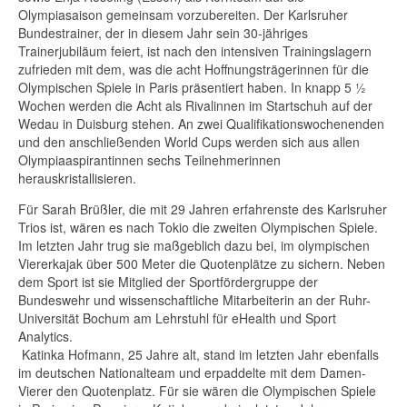
Olympiasaison gemeinsam vorzubereiten. Der Karlsruher
Bundestrainer, der in diesem Jahr sein 30-jähriges
Trainerjubiläum feiert, ist nach den intensiven Trainingslagern
zufrieden mit dem, was die acht Hoffnungsträgerinnen für die
Olympischen Spiele in Paris präsentiert haben. In knapp 5 ½
Wochen werden die Acht als Rivalinnen im Startschuh auf der
Wedau in Duisburg stehen. An zwei Qualifikationswochenenden
und den anschließenden World Cups werden sich aus allen
Olympiaaspirantinnen sechs Teilnehmerinnen
herauskristallisieren.
Für Sarah Brüßler, die mit 29 Jahren erfahrenste des Karlsruher
Trios ist, wären es nach Tokio die zweiten Olympischen Spiele.
Im letzten Jahr trug sie maßgeblich dazu bei, im olympischen
Viererkajak über 500 Meter die Quotenplätze zu sichern. Neben
dem Sport ist sie Mitglied der Sportfördergruppe der
Bundeswehr und wissenschaftliche Mitarbeiterin an der Ruhr-
Universität Bochum am Lehrstuhl für eHealth und Sport
Analytics.
Katinka Hofmann, 25 Jahre alt, stand im letzten Jahr ebenfalls
im deutschen Nationalteam und erpaddelte mit dem Damen-
Vierer den Quotenplatz. Für sie wären die Olympischen Spiele