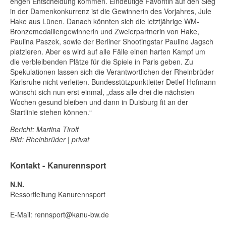
engen Entscheidung kommen. Eindeutige Favoritin auf den Sieg
in der Damenkonkurrenz ist die Gewinnerin des Vorjahres, Jule
Hake aus Lünen. Danach könnten sich die letztjährige WM-
Bronzemedaillengewinnerin und Zweierpartnerin von Hake,
Paulina Paszek, sowie der Berliner Shootingstar Pauline Jagsch
platzieren. Aber es wird auf alle Fälle einen harten Kampf um
die verbleibenden Plätze für die Spiele in Paris geben. Zu
Spekulationen lassen sich die Verantwortlichen der Rheinbrüder
Karlsruhe nicht verleiten. Bundesstützpunktleiter Detlef Hofmann
wünscht sich nun erst einmal, „dass alle drei die nächsten
Wochen gesund bleiben und dann in Duisburg fit an der
Startlinie stehen können.“
Bericht: Martina Tirolf
Bild: Rheinbrüder | privat
Kontakt - Kanurennsport
N.N.
Ressortleitung Kanurennsport
E-Mail:
rennsport@kanu-bw.de