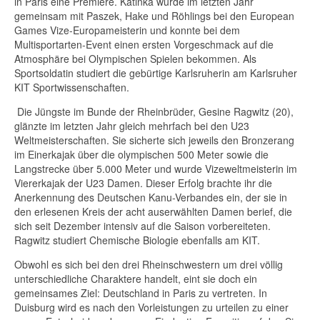
in Paris eine Premiere. Katinka wurde im letzten Jahr
gemeinsam mit Paszek, Hake und Röhlings bei den European
Games Vize-Europameisterin und konnte bei dem
Multisportarten-Event einen ersten Vorgeschmack auf die
Atmosphäre bei Olympischen Spielen bekommen. Als
Sportsoldatin studiert die gebürtige Karlsruherin am Karlsruher
KIT Sportwissenschaften.
Die Jüngste im Bunde der Rheinbrüder, Gesine Ragwitz (20),
glänzte im letzten Jahr gleich mehrfach bei den U23
Weltmeisterschaften. Sie sicherte sich jeweils den Bronzerang
im Einerkajak über die olympischen 500 Meter sowie die
Langstrecke über 5.000 Meter und wurde Vizeweltmeisterin im
Viererkajak der U23 Damen. Dieser Erfolg brachte ihr die
Anerkennung des Deutschen Kanu-Verbandes ein, der sie in
den erlesenen Kreis der acht auserwählten Damen berief, die
sich seit Dezember intensiv auf die Saison vorbereiteten.
Ragwitz studiert Chemische Biologie ebenfalls am KIT.
Obwohl es sich bei den drei Rheinschwestern um drei völlig
unterschiedliche Charaktere handelt, eint sie doch ein
gemeinsames Ziel: Deutschland in Paris zu vertreten. In
Duisburg wird es nach den Vorleistungen zu urteilen zu einer