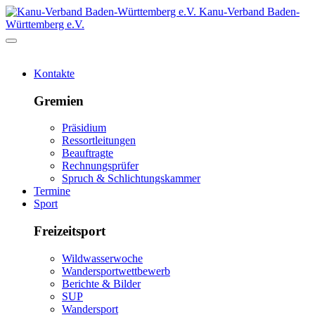
Kanu-Verband Baden-
Württemberg e.V.
Kontakte
Gremien
Präsidium
Ressortleitungen
Beauftragte
Rechnungsprüfer
Spruch & Schlichtungskammer
Termine
Sport
Freizeitsport
Wildwasserwoche
Wandersportwettbewerb
Berichte & Bilder
SUP
Wandersport