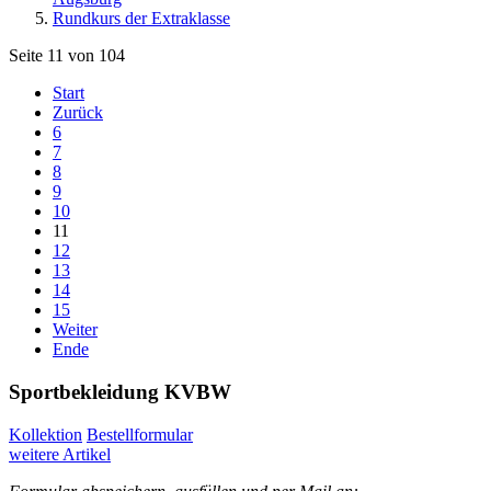
Rundkurs der Extraklasse
Seite 11 von 104
Start
Zurück
6
7
8
9
10
11
12
13
14
15
Weiter
Ende
Sportbekleidung KVBW
Kollektion
Bestellformular
weitere Artikel