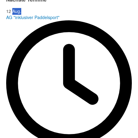
12
Aug.
AG "inklusiver Paddelsport"