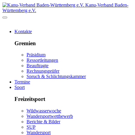
Kanu-Verband Baden-
Württemberg e.V.
Kontakte
Gremien
Präsidium
Ressortleitungen
Beauftragte
Rechnungsprüfer
Spruch & Schlichtungskammer
Termine
Sport
Freizeitsport
Wildwasserwoche
Wandersportwettbewerb
Berichte & Bilder
SUP
Wandersport