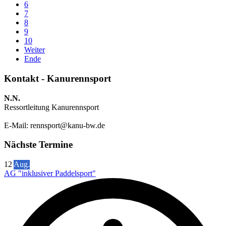
6
7
8
9
10
Weiter
Ende
Kontakt - Kanurennsport
N.N.
Ressortleitung Kanurennsport
E-Mail:
rennsport@kanu-bw.de
Nächste Termine
12
Aug.
AG "inklusiver Paddelsport"